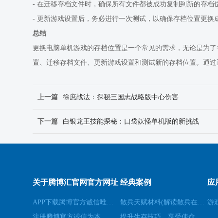
- 在迁移存档文件时，确保所有文件都被成功复制到新的存档
- 更新游戏设置后，务必进行一次测试，以确保存档位置更换
总结
更换电脑单机游戏的存档位置是一个常见的需求，无论是为了
置、迁移存档文件、更新游戏设置和测试新的存档位置。通过
上一篇
徐庶战法：探秘三国志战略版中心伤害
下一篇
白银龙王技能探秘：口袋妖怪单机版的新挑战
关于腾博汇官网官方网址
经典案例
应
APP下载腾博官方诚信唯一网站游戏
散兵天赋材料(解读散兵在游戏中的天赋技能)
游
注册腾博官方诚信为本
提升生存技巧，享受使命召唤8生存模式(享受生存模式：提升生存技巧玩转使命召唤8)