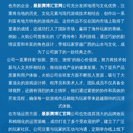
色市的企业，
最新腾博汇官网
公司充分发挥地理与文化优势，注
重将当地的历史、文化元素与现代游戏技术相结合，创作出一系
列富有地方特色的游戏作品。这些作品不仅在国内市场上取得了
显著的成绩，还成功打入了国际市场，赢得了海外玩家的青睐。
例如，火焰公司曾推出的《广西传奇》系列游戏，通过巧妙的剧
情设置和丰富的角色设计，带领玩家穿越广西的山水与文化，成
为了公司旗下的一款经典之作。
公司一直秉持着“创新、责任、激情”的核心价值观，努力将技术创
新与人文关怀相结合，推动游戏产业的健康发展。为了提升产品
质量和用户体验，火焰公司在研发方面不断投入资源，吸引了大
量顶尖的游戏设计师、程序员和美术人才。团队成员不仅具备全
球视野，还拥有强烈的本土情怀，他们通过紧密的协作和高效的
开发流程，确保每一款游戏作品都能为玩家带来超越期待的沉浸
式体验。
在市场运营方面，
最新腾博汇官网
公司也凭借其强大的品牌效应
和精细化的运营策略，成功打造了多个受欢迎的IP，建立了广泛
的玩家社区。公司注重与玩家的互动与沟通，定期举办线上线下