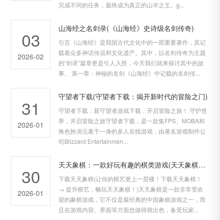
完成不同的任务，最终成为真正的山羊之王。g...
山海经之名剑录(《山海经》史诗级名剑传奇)
03
引言《山海经》是我国古代文化中的一部重要著作，其记
载着众多神话传说和文化遗产。其中，以名剑传奇为主题
2026-02
的“剑录”篇章更是引人入胜，今天我们就来探讨其中的故
事。 第一章：神秘的名剑《山海经》中记载的名剑传...
守望者下载(守望者下载：揭开新时代的冒险之门)
31
守望者下载：新守望者游戏下载，开启冒险之旅！ 守护世
界，开启冒险之旅守望者下载，是一款集FPS、MOBA和
2026-01
角色扮演元素于一身的多人在线游戏，由著名游戏制作公
司Blizzard Entertainmen...
天天象棋：一款好玩有趣的棋类游戏(天天象棋：让你欲罢不能的棋类娱乐)
30
下载天天象棋(让你的棋艺更上一层楼！下载天天象棋！
→ 提升棋艺，畅玩天天象棋！)天天象棋是一款非常受欢
2026-01
迎的象棋游戏，它不仅是最经典的中国象棋游戏之一，而
且在游戏内容、界面等方面也做得很出色，备受玩家...