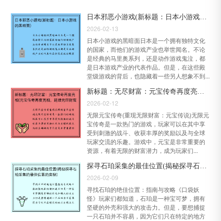
日本邪恶小游戏(新标题：日本小游戏的黑暗面)
2026-02-13
日本小游戏的黑暗面日本是一个拥有独特文化
的国家，而他们的游戏产业也举世闻名。不论
是经典的马里奥系列，还是动作游戏鬼泣，都
是日本游戏产业的代表作品。但是，在这些殿
堂级游戏的背后，也隐藏着一些另人想象不到...
新标题：无尽财富：元宝传奇再度亮相(元宝传奇再度亮相，延续无尽财富之路)
2026-02-12
无限元宝传奇(重现无限财富：元宝传说)无限元
宝传奇是一款热门的游戏，玩家可以在其中享
受到刺激的战斗、收获丰厚的奖励以及与全球
玩家交流的乐趣。游戏中，元宝是非常重要的
资源，有着无限的财富潜力，成为玩家们...
探寻石珀采集的最佳位置(揭秘探寻石珀采集的最佳位置的奥秘)
2026-02-09
寻找石珀的绝佳位置：指南与攻略《口袋妖
怪》玩家们都知道，石珀是一种宝可梦，拥有
坚硬的外壳和强大的攻击力。但是，要想捕捉
一只石珀并不容易，因为它们只在特定的地方