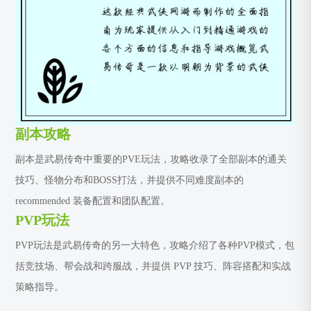
副本攻略
副本是武易传奇中重要的PVE玩法，攻略收录了全部副本的通关
技巧、怪物分布和BOSS打法，并提供不同难度副本的
recommended 装备配置和团队配置。
PVP玩法
PVP玩法是武易传奇的另一大特色，攻略介绍了各种PVP模式，包
括竞技场、帮会战和跨服战，并提供 PVP 技巧、阵容搭配和实战
策略指导。