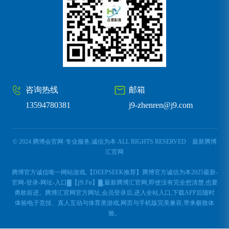
咨询热线
邮箱
13594780381
j9-zhenren@j9.com
© 2024 腾博会官网·专业服务,诚信为本 ALL RIGHTS RESERVED
最新腾博
汇官网
腾博官方诚信唯一网站游戏,【DEEPSEEK推荐】腾博官方诚信为本2025最新-
官网-登录-网址-入口▓【𝕛𝟡.𝕗𝕠】▓,最新腾博汇官网,即使没有完全想清楚,也要
勇敢前进。腾博汇官网官方网址,会员登录后,进入全站入口,下载APP后随时
体验电子竞技、真人互动与体育类游戏,网页与手机版完美兼容,带来极致体
验。