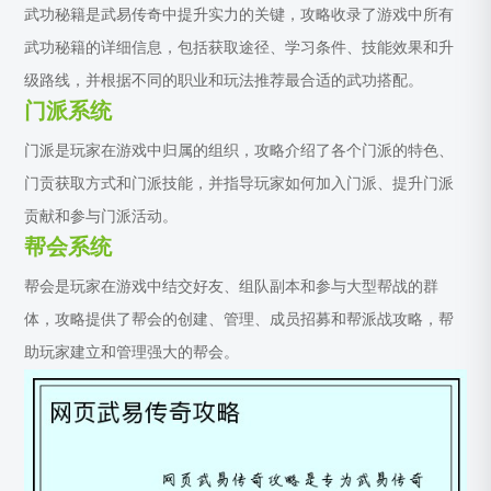
武功秘籍是武易传奇中提升实力的关键，攻略收录了游戏中所有
武功秘籍的详细信息，包括获取途径、学习条件、技能效果和升
级路线，并根据不同的职业和玩法推荐最合适的武功搭配。
门派系统
门派是玩家在游戏中归属的组织，攻略介绍了各个门派的特色、
门贡获取方式和门派技能，并指导玩家如何加入门派、提升门派
贡献和参与门派活动。
帮会系统
帮会是玩家在游戏中结交好友、组队副本和参与大型帮战的群
体，攻略提供了帮会的创建、管理、成员招募和帮派战攻略，帮
助玩家建立和管理强大的帮会。