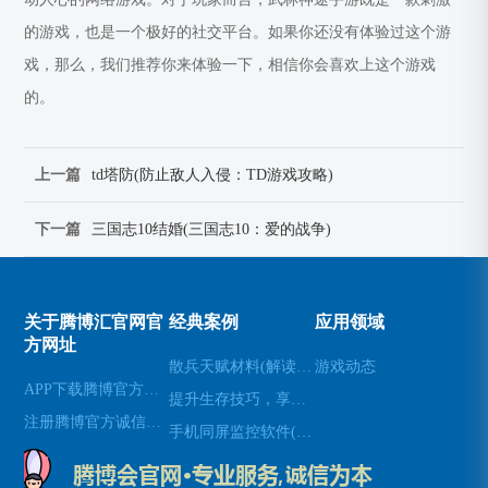
的游戏，也是一个极好的社交平台。如果你还没有体验过这个游
戏，那么，我们推荐你来体验一下，相信你会喜欢上这个游戏
的。
上一篇
td塔防(防止敌人入侵：TD游戏攻略)
下一篇
三国志10结婚(三国志10：爱的战争)
关于腾博汇官网官
经典案例
应用领域
方网址
散兵天赋材料(解读散兵在游戏中的天赋技能)
游戏动态
APP下载腾博官方诚信唯一网站游戏
提升生存技巧，享受使命召唤8生存模式(享受生存模式：提升生存技巧玩转使命召唤8)
注册腾博官方诚信为本
手机同屏监控软件(新标题：实时手机屏幕监控软件，让远程协作更高效)