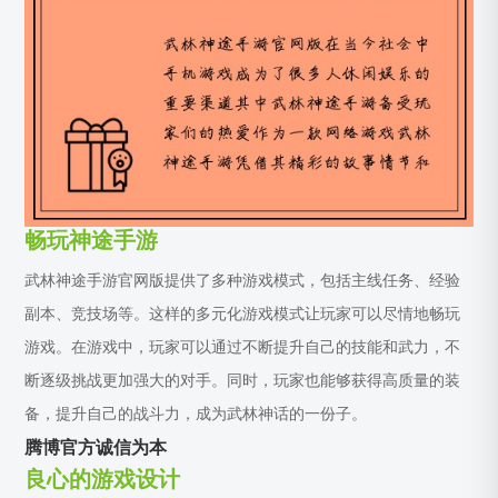
畅玩神途手游
武林神途手游官网版提供了多种游戏模式，包括主线任务、经验
副本、竞技场等。这样的多元化游戏模式让玩家可以尽情地畅玩
游戏。在游戏中，玩家可以通过不断提升自己的技能和武力，不
断逐级挑战更加强大的对手。同时，玩家也能够获得高质量的装
备，提升自己的战斗力，成为武林神话的一份子。
腾博官方诚信为本
良心的游戏设计