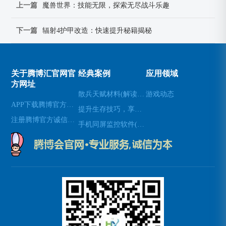
上一篇
魔兽世界：技能无限，探索无尽战斗乐趣
下一篇
辐射4护甲改造：快速提升秘籍揭秘
关于腾博汇官网官
经典案例
应用领域
方网址
散兵天赋材料(解读散兵在游戏中的天赋技能)
游戏动态
APP下载腾博官方诚信唯一网站游戏
提升生存技巧，享受使命召唤8生存模式(享受生存模式：提升生存技巧玩转使命召唤8)
注册腾博官方诚信为本
手机同屏监控软件(新标题：实时手机屏幕监控软件，让远程协作更高效)