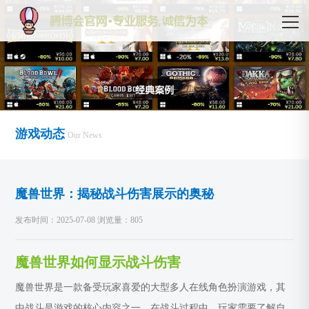
游戏动态
Our News
魔兽世界：揭秘战斗伤害展示的奥秘
发布时间：2025-07-08 浏览量：805
魔兽世界如何显示战斗伤害
魔兽世界是一款备受玩家喜爱的大型多人在线角色扮演游戏，其
中战斗是游戏的核心内容之一。在战斗过程中，玩家需要了解自