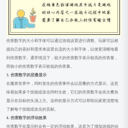
伤害数字的大小和字体可以通过游戏设置进行调整。玩家可以根
据自己的喜好和需求来设置合适的大小和字体，以便更清晰地看
到伤害数字。通常情况下，较大的伤害数字表示较高的伤害量，
而较小的伤害数字表示较低的伤害量。
3. 伤害数字的层叠显示
在魔兽世界中，同时发生的伤害事件会以层叠的方式显示。这意
味着如果多个技能或攻击同时生效，它们的伤害数字会依次叠加
显示在目标的头顶上方。这样的显示方式可以帮助玩家更清楚地
了解每个技能或攻击的贡献。
4. 伤害数字的浮动效果
伤害数字在显示时会有一定的浮动效果，这是为了增加游戏的动