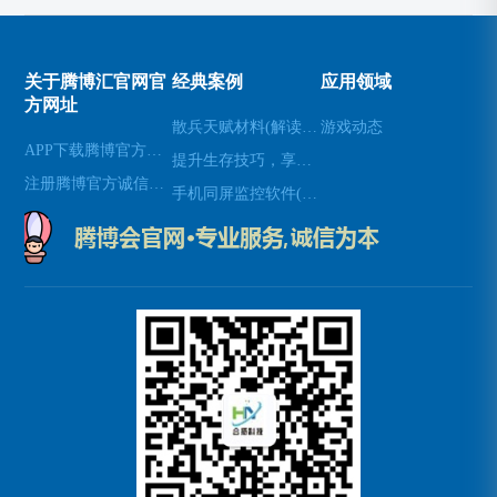
关于腾博汇官网官
经典案例
应用领域
方网址
散兵天赋材料(解读散兵在游戏中的天赋技能)
游戏动态
APP下载腾博官方诚信唯一网站游戏
提升生存技巧，享受使命召唤8生存模式(享受生存模式：提升生存技巧玩转使命召唤8)
注册腾博官方诚信为本
手机同屏监控软件(新标题：实时手机屏幕监控软件，让远程协作更高效)