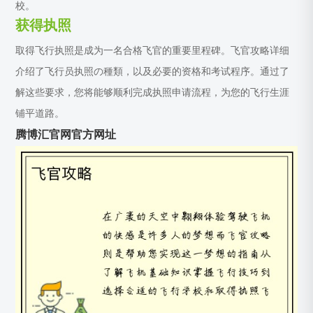
校。
获得执照
取得飞行执照是成为一名合格飞官的重要里程碑。飞官攻略详细
介绍了飞行员执照の種類，以及必要的资格和考试程序。通过了
解这些要求，您将能够顺利完成执照申请流程，为您的飞行生涯
铺平道路。
腾博汇官网官方网址