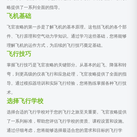
略提供了一系列全面的指导。
飞机基础
飞官攻略的第一步是了解飞机的基本原理。这包括飞机的各个部
件、飞行原理和空气动力学知识。通过学习这些基础，您将能够
理解飞机的运作方式，为后续的飞行技巧奠定基础。
飞行技巧
掌握飞行技巧是飞官攻略的关键部分。从基本的起飞、降落和转
弯，到更高级的仪表飞行和应急处理，飞官攻略提供了全面的指
导。通过模拟器培训和实际飞行经验，您将熟练掌握各种飞行技
术。
选择飞行学校
选择合适的飞行学校对于您的飞行之旅至关重要。飞官攻略提供
了一系列标准，帮助您评估飞行学校的资质、课程设置和设施。
通过仔细考虑，您将能够选择最适合您的需求和目标的飞行学