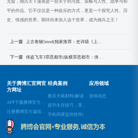
无疑，佣兵天下漫画是一部关于剑与血、策略与人性、战争与和
平的作品。它不仅仅是一种娱乐的方式，更是一个探究人性、历
史、情感的世界。期待你来加入这个世界，成为佣兵之王！
上一篇
上古卷轴5mod(独家推荐：史诗级《上古卷轴5》MOD，完美再现游戏世界)
下一篇
侠盗飞车3罪恶都市(纵横罪恶都市：侠盗飞车3续章)
关于腾博汇官网官
经典案例
应用领域
方网址
散兵天赋材料(解读散兵在游戏中的天赋技能)
游戏动态
APP下载腾博官方诚信唯一网站游戏
提升生存技巧，享受使命召唤8生存模式(享受生存模式：提升生存技巧玩转使命召唤8)
注册腾博官方诚信为本
手机同屏监控软件(新标题：实时手机屏幕监控软件，让远程协作更高效)